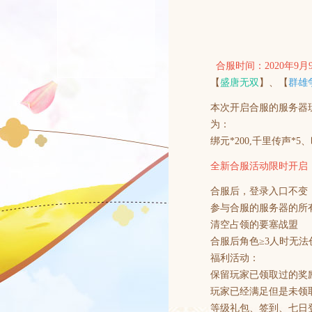
合服时间：2020年9月9日
【
盛唐无双
】、【
群雄
本次开启合服的服务器
为：
绑元*200,千里传声*
全新合服活动限时开启
合服后，登录入口不变
参与合服的服务器的所
清空占领的要塞战盟
合服后角色≥3人时无法
福利活动：
保留玩家已领取过的奖
玩家已经满足但是未领
等级礼包、签到、七日