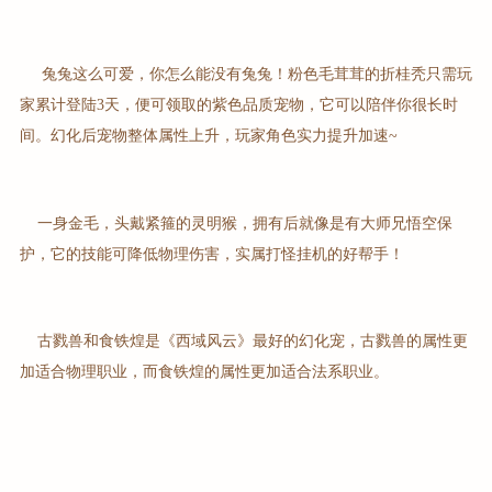
兔兔这么可爱，你怎么能没有兔兔！粉色毛茸茸的折桂秃只需玩
家累计登陆3天，便可领取的紫色品质宠物，它可以陪伴你很长时
间。幻化后宠物整体属性上升，玩家角色实力提升加速~
一身金毛，头戴紧箍的灵明猴，拥有后就像是有大师兄悟空保
护，它的技能可降低物理伤害，实属打怪挂机的好帮手！
古戮兽和食铁煌是《西域风云》最好的幻化宠，古戮兽的属性更
加适合物理职业，而食铁煌的属性更加适合法系职业。