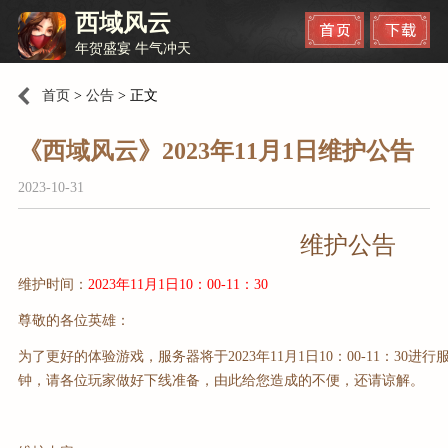
西域风云
年贺盛宴 牛气冲天
首页
>
公告
>
正文
《西域风云》2023年11月1日维护公告
2023-10-31
维护公告
维护时间：
202
3
年11
月1日10
：00-1
1
：
3
0
尊敬的各位英雄：
为了更好的体验游戏，服务器将于202
3
年11
月1日10
：00-1
1
：
3
0进行
钟，请各位玩家做好下线准备，由此给您造成的不便，还请谅解。